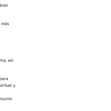
 bien
s más
ma, así
 para
ritual y
a mucho