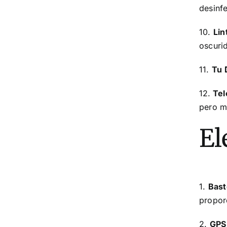
desinfe
10.
Lin
oscuri
11.
Tu 
12.
Tel
pero me
El
1.
Bast
proporc
2.
GPS 