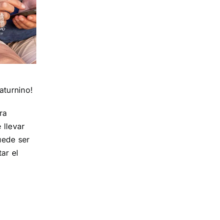
aturnino!
ra
 llevar
uede ser
ar el