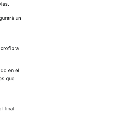
ias.
gurará un
,
icrofibra
ado en el
tos que
l final