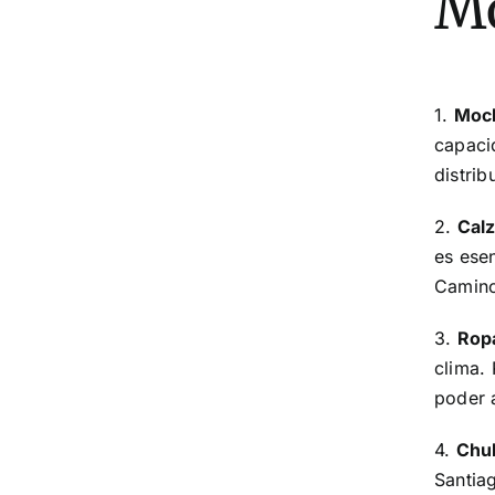
Mo
1.
Moch
capaci
distrib
2.
Cal
es ese
Camino
3.
Rop
clima.
poder 
4.
Chu
Santia