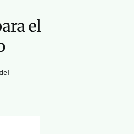
ara el
o
del