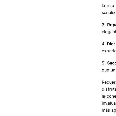
la ruta
señali
3.
Rop
elegant
4.
Diar
experie
5.
Sac
que un
Recuer
disfrut
la con
invalu
más ag