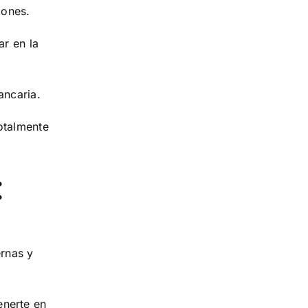
iones.
ar en la
ancaria.
otalmente
:
ernas y
enerte en