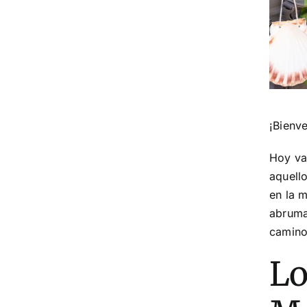
¡Bienv
Hoy va
aquell
en la 
abrumad
camino
Lo