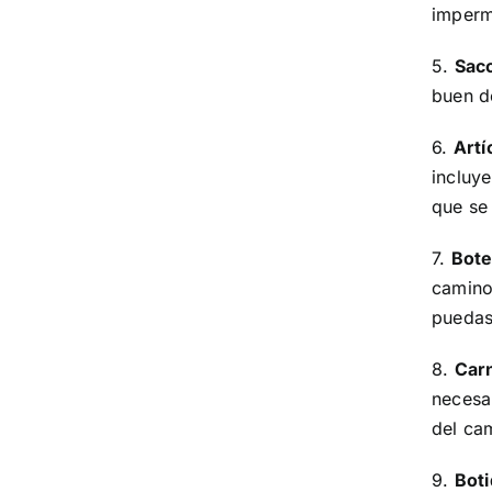
imperm
5.
Sac
buen d
6.
Artí
incluye
que se
7.
Bote
camino
puedas
8.
Car
necesar
del ca
9.
Boti