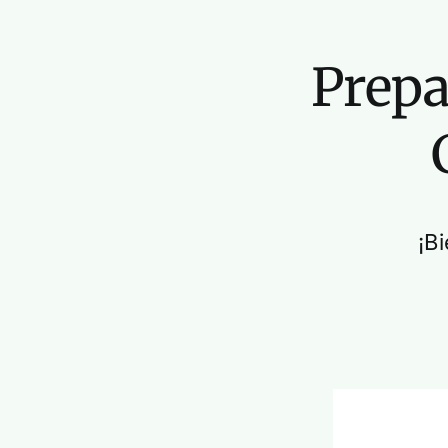
Prepa
¡B