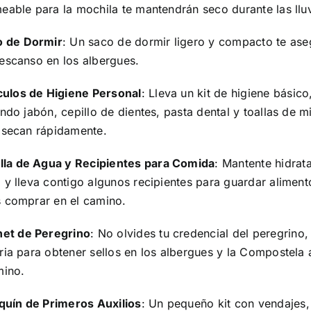
eable para la mochila te mantendrán seco durante las lluv
o de Dormir
: Un saco de dormir ligero y compacto te ase
escanso en los albergues.
culos de Higiene Personal
: Lleva un kit de higiene básico
ndo jabón, cepillo de dientes, pasta dental y toallas de m
 secan rápidamente.
lla de Agua y Recipientes para Comida
: Mantente hidrat
 y lleva contigo algunos recipientes para guardar alimen
 comprar en el camino.
net de Peregrino
: No olvides tu credencial del peregrino,
ia para obtener sellos en los albergues y la Compostela a
mino.
quín de Primeros Auxilios
: Un pequeño kit con vendajes,