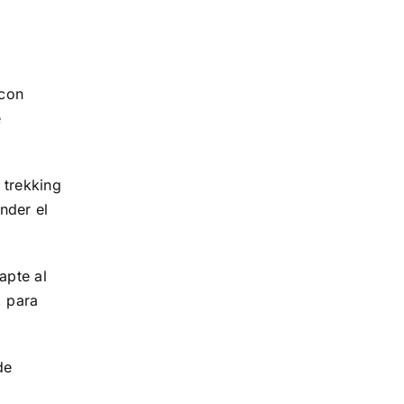
 con
e
 trekking
nder el
apte al
, para
de